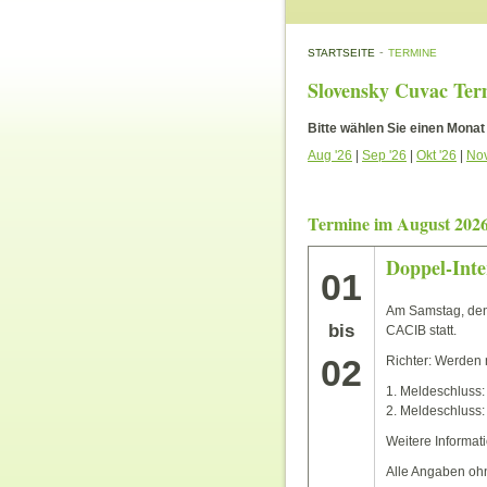
-
STARTSEITE
TERMINE
Slovensky Cuvac Ter
Bitte wählen Sie einen Monat
Aug '26
|
Sep '26
|
Okt '26
|
Nov
Termine im August 202
Doppel-Inte
01
Am Samstag, den
bis
CACIB statt.
02
Richter: Werden
1. Meldeschluss:
2. Meldeschluss:
Weitere Informat
Alle Angaben oh